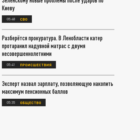
Зеленскому новые проблемы после ударов по
Киеву
05:48
СВО
Разберётся прокуратура. В Ленобласти катер
протаранил надувной матрас с двумя
несовершеннолетними
05:41
ПРОИСШЕСТВИЯ
Эксперт назвал зарплату, позволяющую накопить
максимум пенсионных баллов
05:35
ОБЩЕСТВО