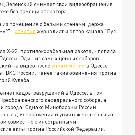
ец Зеленский снимает свои видеообращения
даже без помощи оператора.
 из помещения с белыми стенами, держа
му?" -
отметил
журналист и автор канала "Пул
ыла Х-22, противокорабельная ракета, - попала
 Одессы. Один из самых ценных соборов
ский на видео после
уничтожения
в Одессе
ет ВКС России. Ранее такие обвинения против
рий Кулеба.
аняет кадры разрушений в Одессе, в том
Преображенского кафедрального собора, а
сти города. Однако Минобороны России
аченные для поражения и уничтоженные ночью
имом совместно с иностранными
ские акты против Российской Федерации,