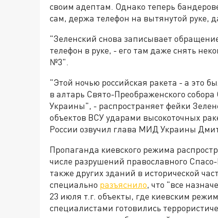
своим адептам. Однако теперь бандеров
сам, держа телефон на вытянутой руке, 
"Зеленский снова записывает обращение
телефон в руке, - его там даже снять неко
№3".
"Этой ночью российская ракета - а это б
в алтарь Свято-Преображенского собора
Украины", - распространяет фейки Зелен
объектов ВСУ ударами высокоточных рак
России озвучил глава МИД Украины Дмит
Пропаганда киевского режима распростр
числе разрушений православного Спасо-
также других зданий в исторической ча
специально
разъяснило
, что "все назн
23 июля т.г. объекты, где киевским реж
специалистами готовились террористиче