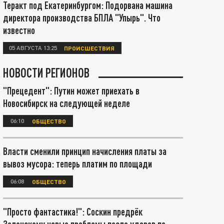
Теракт под Екатеринбургом: Подорвана машина
директора производства БПЛА "Упырь". Что
известно
05 АВГУСТА 13:25
ПРОИСШЕСТВИЯ
НОВОСТИ РЕГИОНОВ
"Прецедент": Путин может приехать в
Новосибирск на следующей неделе
06:10
ОБЩЕСТВО
Власти сменили принцип начисления платы за
вывоз мусора: теперь платим по площади
06:08
ОБЩЕСТВО
"Просто фантастика!": Соскин предрёк