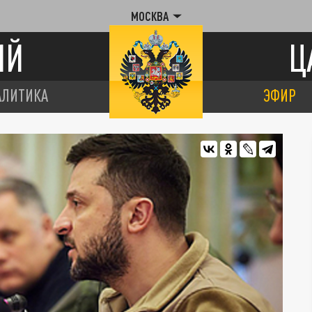
МОСКВА
ИЙ
Ц
АЛИТИКА
ЭФИР