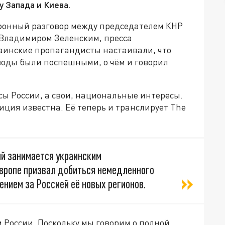
у Запада и Киева.
ефонный разговор между председателем КНР
Владимиром Зеленским, пресса
раинские пропагандисты настаивали, что
воды были поспешными, о чём и говорил
есы России, а свои, национальные интересы.
иция известна. Её теперь и транслирует The
ый занимается украинским
Европе призвал добиться немедленного
нением за Россией её новых регионов.
ам России. Поскольку мы говорим о полной