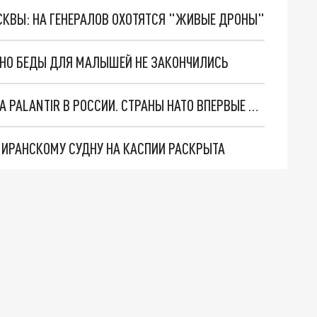
ОСКВЫ: НА ГЕНЕРАЛОВ ОХОТЯТСЯ "ЖИВЫЕ ДРОНЫ"
. НО БЕДЫ ДЛЯ МАЛЫШЕЙ НЕ ЗАКОНЧИЛИСЬ
"ОЧЕНЬ ПЛОХИЕ НОВОСТИ": БОЛЬШАЯ ОШИБКА PALANTIR В РОССИИ. СТРАНЫ НАТО ВПЕРВЫЕ ЗА СВО ОСТАНОВИЛИ ПОСТАВКИ ОРУЖИЯ. ВСУ ТЕРЯЮТ ПРИГРАНИЧЬЕ?
О ИРАНСКОМУ СУДНУ НА КАСПИИ РАСКРЫТА