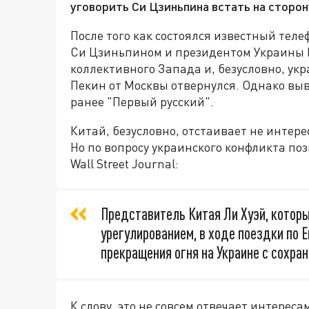
уговорить Си Цзиньпина встать на сторон
После того как состоялся известный тел
Си Цзиньпином и президентом Украины 
коллективного Запада и, безусловно, ук
Пекин от Москвы отвернулся. Однако вы
ранее "Первый русский".
Китай, безусловно, отстаивает не интер
Но по вопросу украинского конфликта поз
Wall Street Journal:
Представитель Китая Ли Хуэй, котор
урегулированием, в ходе поездки по 
прекращения огня на Украине с сохра
К слову, это не совсем отвечает интерес