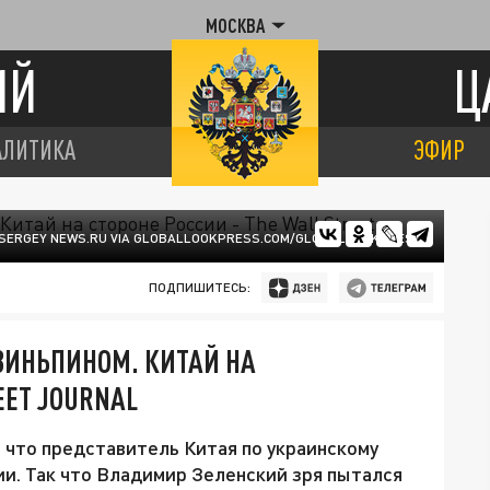
МОСКВА
ИЙ
Ц
АЛИТИКА
ЭФИР
SERGEY NEWS.RU VIA GLOBALLOOKPRESS.COM/GLOBALLOOKPRESS
ПОДПИШИТЕСЬ:
ЗИНЬПИНОМ. КИТАЙ НА
EET JOURNAL
т, что представитель Китая по украинскому
ии. Так что Владимир Зеленский зря пытался