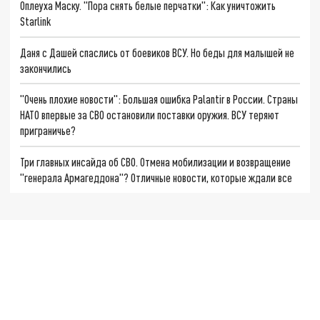
Оплеуха Маску. "Пора снять белые перчатки": Как уничтожить
Starlink
Даня с Дашей спаслись от боевиков ВСУ. Но беды для малышей не
закончились
"Очень плохие новости": Большая ошибка Palantir в России. Страны
НАТО впервые за СВО остановили поставки оружия. ВСУ теряют
приграничье?
Три главных инсайда об СВО. Отмена мобилизации и возвращение
"генерала Армагеддона"? Отличные новости, которые ждали все