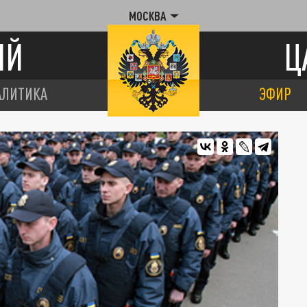
МОСКВА
ИЙ
Ц
АЛИТИКА
ЭФИР