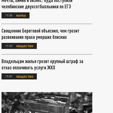
Мечты, химия и бизнес: куда поступили
челябинские двухсотбалльники по ЕГЭ
17:30
НАУКА
Священник Береговой объяснил, чем грозит
развеивание праха умерших близких
17:23
ОБЩЕСТВО
Владельцам жилья грозит крупный штраф за
отказ оплачивать услуги ЖКХ
17:07
ОБЩЕСТВО