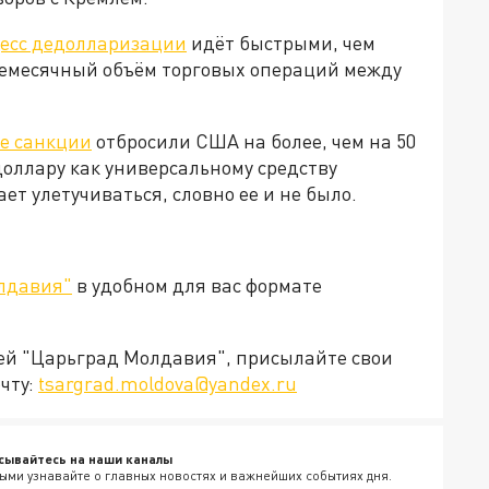
есс дедолларизации
идёт быстрыми, чем
жемесячный объём торговых операций между
е санкции
отбросили США на более, чем на 50
доллару как универсальному средству
т улетучиваться, словно ее и не было.
лдавия"
в удобном для вас формате
ией "Царьград Молдавия", присылайте свои
чту:
tsargrad.moldova@yandex.ru
сывайтесь на наши каналы
ыми узнавайте о главных новостях и важнейших событиях дня.