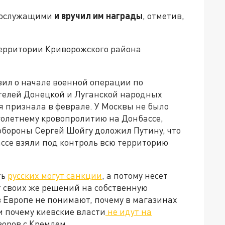
ннослужащими
и вручил им награды
, отметив,
территории Криворожского района
ил о начале военной операции по
елей Донецкой и Луганской народных
я признала в феврале. У Москвы не было
голетнему кровопролитию на Донбассе,
обороны Сергей Шойгу доложил Путину, что
ссе взяли под контроль всю территорию
ть
русских могут санкции
, а потому несет
т своих же решений на собственную
 Европе не понимают, почему в магазинах
и почему киевские власти
не идут на
говоров с Кремлем.