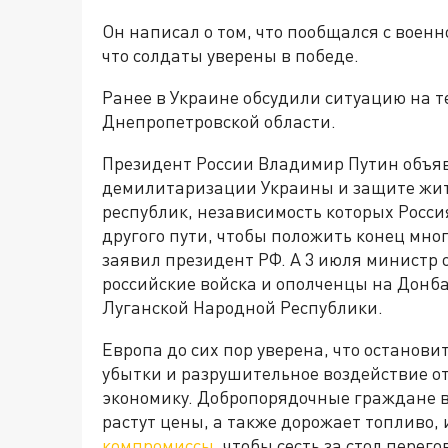
Он написал о том, что пообщался с вое
что солдаты уверены в победе.
Ранее в Украине обсудили ситуацию на 
Днепропетровской области.
Президент России Владимир Путин объяв
демилитаризации Украины и защите жит
республик, независимость которых Росси
другого пути, чтобы положить конец мно
заявил президент РФ. А 3 июля министр 
российские войска и ополченцы на Донба
Луганской Народной Республики.
Европа до сих пор уверена, что останови
убытки и разрушительное воздействие о
экономику. Добропорядочные граждане в
растут цены, а также дорожает топливо, 
компромиссы
, чтобы сесть за стол пере