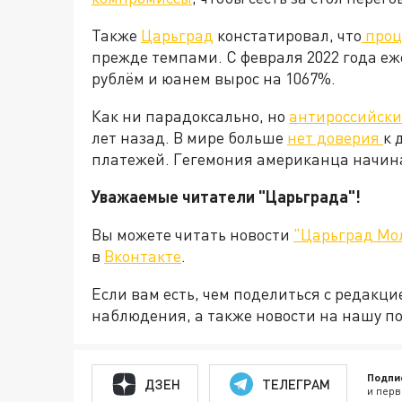
Также
Царьград
констатировал, что
проц
прежде темпами. С февраля 2022 года е
рублём и юанем вырос на 1067%.
Как ни парадоксально, но
антироссийски
лет назад. В мире больше
нет доверия
к 
платежей. Гегемония американца начинае
Уважаемые читатели "Царьграда"!
Вы можете читать новости
"Царьград Мо
в
Вконтакте
.
Если вам есть, чем поделиться с редакц
наблюдения, а также новости на нашу по
Подпи
ДЗЕН
ТЕЛЕГРАМ
и перв