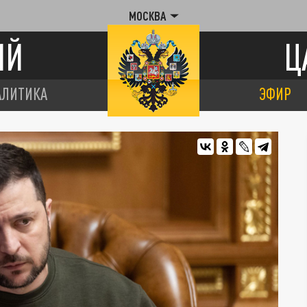
МОСКВА
ИЙ
Ц
АЛИТИКА
ЭФИР