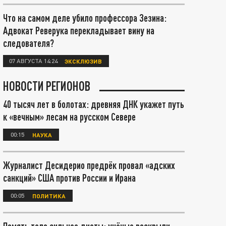
Что на самом деле убило профессора Зезина:
Адвокат Реверука перекладывает вину на
следователя?
07 АВГУСТА 14:24
ЭКСКЛЮЗИВ
НОВОСТИ РЕГИОНОВ
40 тысяч лет в болотах: древняя ДНК укажет путь
к «вечным» лесам на русском Севере
00:15
НАУКА
Журналист Десидерио предрёк провал «адских
санкций» США против России и Ирана
00:05
ПОЛИТИКА