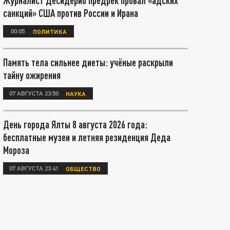
Журналист Десидерио предрёк провал «адских
санкций» США против России и Ирана
00:05
ПОЛИТИКА
Память тела сильнее диеты: учёные раскрыли
тайну ожирения
07 АВГУСТА 23:50
НАУКА
День города Ялты 8 августа 2026 года:
бесплатные музеи и летняя резиденция Деда
Мороза
07 АВГУСТА 23:41
ОБЩЕСТВО