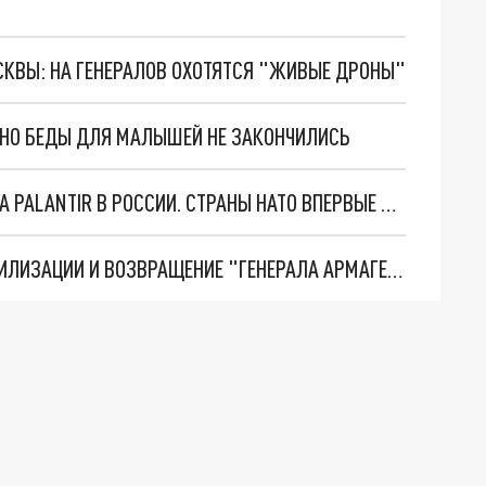
ОСКВЫ: НА ГЕНЕРАЛОВ ОХОТЯТСЯ "ЖИВЫЕ ДРОНЫ"
. НО БЕДЫ ДЛЯ МАЛЫШЕЙ НЕ ЗАКОНЧИЛИСЬ
"ОЧЕНЬ ПЛОХИЕ НОВОСТИ": БОЛЬШАЯ ОШИБКА PALANTIR В РОССИИ. СТРАНЫ НАТО ВПЕРВЫЕ ЗА СВО ОСТАНОВИЛИ ПОСТАВКИ ОРУЖИЯ. ВСУ ТЕРЯЮТ ПРИГРАНИЧЬЕ?
ТРИ ГЛАВНЫХ ИНСАЙДА ОБ СВО. ОТМЕНА МОБИЛИЗАЦИИ И ВОЗВРАЩЕНИЕ "ГЕНЕРАЛА АРМАГЕДДОНА"? ОТЛИЧНЫЕ НОВОСТИ, КОТОРЫЕ ЖДАЛИ ВСЕ