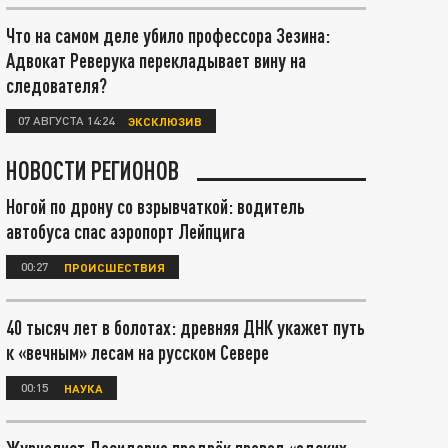
Что на самом деле убило профессора Зезина:
Адвокат Реверука перекладывает вину на
следователя?
07 АВГУСТА 14:24
ЭКСКЛЮЗИВ
НОВОСТИ РЕГИОНОВ
Ногой по дрону со взрывчаткой: водитель
автобуса спас аэропорт Лейпцига
00:27
ПРОИСШЕСТВИЯ
40 тысяч лет в болотах: древняя ДНК укажет путь
к «вечным» лесам на русском Севере
00:15
НАУКА