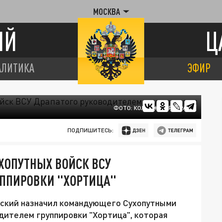
МОСКВА
ИЙ
Ц
АЛИТИКА
ЭФИР
ФОТО: КОЛЛАЖ ЦАРЬГРАД
ПОДПИШИТЕСЬ:
ХОПУТНЫХ ВОЙСК ВСУ
УППИРОВКИ "ХОРТИЦА"
нский назначил командующего Сухопутными
дителем группировки "Хортица", которая