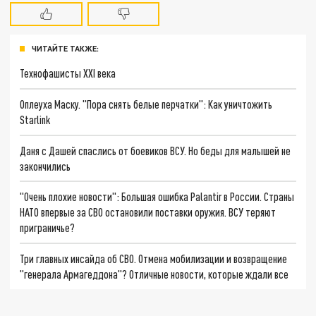
ЧИТАЙТЕ ТАКЖЕ:
Технофашисты XXI века
Оплеуха Маску. "Пора снять белые перчатки": Как уничтожить
Starlink
Даня с Дашей спаслись от боевиков ВСУ. Но беды для малышей не
закончились
"Очень плохие новости": Большая ошибка Palantir в России. Страны
НАТО впервые за СВО остановили поставки оружия. ВСУ теряют
приграничье?
Три главных инсайда об СВО. Отмена мобилизации и возвращение
"генерала Армагеддона"? Отличные новости, которые ждали все