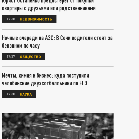
Юрист Остапенко предостерег от покупки
квартиры с друзьями или родственниками
17:38
НЕДВИЖИМОСТЬ
Ночные очереди на АЗС: В Сочи водители стоят за
бензином по часу
17:37
ОБЩЕСТВО
Мечты, химия и бизнес: куда поступили
челябинские двухсотбалльники по ЕГЭ
17:30
НАУКА