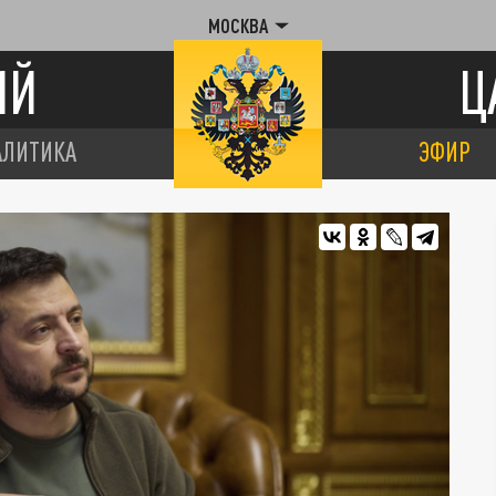
МОСКВА
ИЙ
Ц
АЛИТИКА
ЭФИР