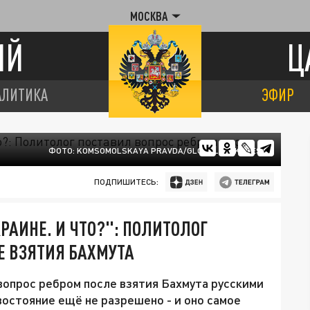
МОСКВА
ИЙ
Ц
АЛИТИКА
ЭФИР
ФОТО: KOMSOMOLSKAYA PRAVDA/GLOBALLOOKPRESS
ПОДПИШИТЕСЬ:
РАИНЕ. И ЧТО?": ПОЛИТОЛОГ
Е ВЗЯТИЯ БАХМУТА
опрос ребром после взятия Бахмута русскими
востояние ещё не разрешено - и оно самое