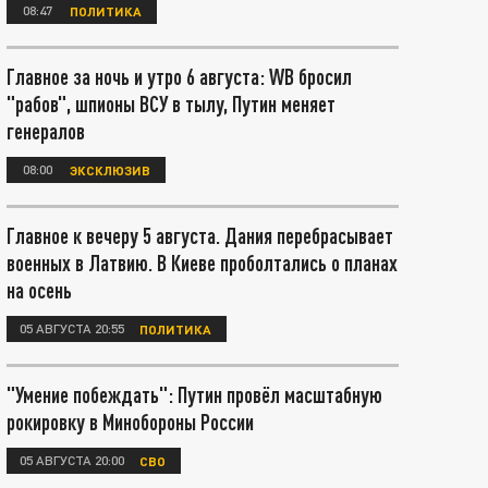
08:47
ПОЛИТИКА
Главное за ночь и утро 6 августа: WB бросил
"рабов", шпионы ВСУ в тылу, Путин меняет
генералов
08:00
ЭКСКЛЮЗИВ
Главное к вечеру 5 августа. Дания перебрасывает
военных в Латвию. В Киеве проболтались о планах
на осень
05 АВГУСТА 20:55
ПОЛИТИКА
"Умение побеждать": Путин провёл масштабную
рокировку в Минобороны России
05 АВГУСТА 20:00
СВО