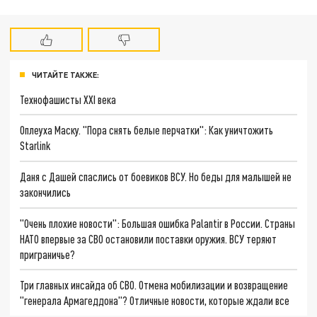
ЧИТАЙТЕ ТАКЖЕ:
Технофашисты XXI века
Оплеуха Маску. "Пора снять белые перчатки": Как уничтожить
Starlink
Даня с Дашей спаслись от боевиков ВСУ. Но беды для малышей не
закончились
"Очень плохие новости": Большая ошибка Palantir в России. Страны
НАТО впервые за СВО остановили поставки оружия. ВСУ теряют
приграничье?
Три главных инсайда об СВО. Отмена мобилизации и возвращение
"генерала Армагеддона"? Отличные новости, которые ждали все