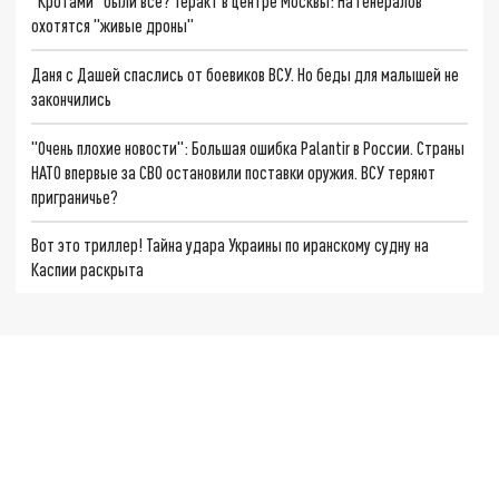
"Кротами" были все? Теракт в центре Москвы: На генералов
охотятся "живые дроны"
Даня с Дашей спаслись от боевиков ВСУ. Но беды для малышей не
закончились
"Очень плохие новости": Большая ошибка Palantir в России. Страны
НАТО впервые за СВО остановили поставки оружия. ВСУ теряют
приграничье?
Вот это триллер! Тайна удара Украины по иранскому судну на
Каспии раскрыта