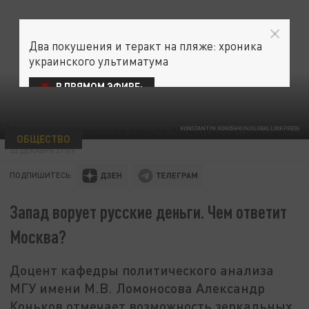
Два покушения и теракт на пляже: хроника
украинского ультиматума
В ПРЯМОМ ЭФИРЕ:
KONSTANTIN KOKOSHKIN/GLOBALLOOKPRESS
ОБЩЕСТВО
22 ДЕКАБРЯ 21:09
ПОДПИШИТЕСЬ:
Запад ворует русские деньги. Чем ответит
Москва?
Доцент кафедры политического анализа
МГУ имени М.В. Ломоносова Александр
Коньков отмечает возможность зеркальных