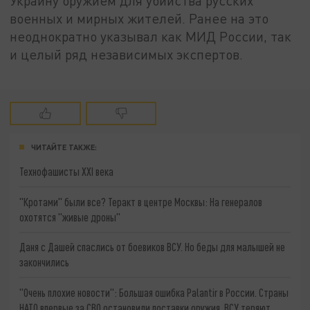
Украину оружием для убийства русских
военных и мирных жителей. Ранее на это
неоднократно указывал как МИД России, так
и целый ряд независимых экспертов.
ЧИТАЙТЕ ТАКЖЕ:
Технофашисты XXI века
"Кротами" были все? Теракт в центре Москвы: На генералов
охотятся "живые дроны"
Даня с Дашей спаслись от боевиков ВСУ. Но беды для малышей не
закончились
"Очень плохие новости": Большая ошибка Palantir в России. Страны
НАТО впервые за СВО остановили поставки оружия. ВСУ теряют