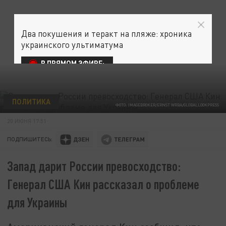
Два покушения и теракт на пляже: хроника
украинского ультиматума
В ПРЯМОМ ЭФИРЕ:
ПОЛИТИКА
ФОТО: IMAGEBROKER/ERNST WRBA/GLOBALLOOKPRESS
20 ИЮНЯ 17:51
ПОДПИШИТЕСЬ:
Запад дарит России превосходство:
Генерал США Кин рассказал о проблеме
для Украины