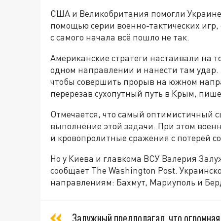
США и Великобритания помогли Украине 
помощью серии военно-тактических игр, 
с самого начала всё пошло не так.
Американские стратеги настаивали на то
одном направлении и нанести там удар.
чтобы совершить прорыв на южном напра
перерезав сухопутный путь в Крым, пиш
Отмечается, что самый оптимистичный сц
выполнение этой задачи. При этом воен
и кровопролитные сражения с потерей сол
Но у Киева и главкома ВСУ Валерия Залу
сообщает The Washington Post. Украинск
направлениям: Бахмут, Мариуполь и Бер
Залужный предполагал, что огромная