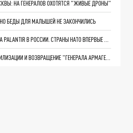
ОСКВЫ: НА ГЕНЕРАЛОВ ОХОТЯТСЯ "ЖИВЫЕ ДРОНЫ"
. НО БЕДЫ ДЛЯ МАЛЫШЕЙ НЕ ЗАКОНЧИЛИСЬ
"ОЧЕНЬ ПЛОХИЕ НОВОСТИ": БОЛЬШАЯ ОШИБКА PALANTIR В РОССИИ. СТРАНЫ НАТО ВПЕРВЫЕ ЗА СВО ОСТАНОВИЛИ ПОСТАВКИ ОРУЖИЯ. ВСУ ТЕРЯЮТ ПРИГРАНИЧЬЕ?
ТРИ ГЛАВНЫХ ИНСАЙДА ОБ СВО. ОТМЕНА МОБИЛИЗАЦИИ И ВОЗВРАЩЕНИЕ "ГЕНЕРАЛА АРМАГЕДДОНА"? ОТЛИЧНЫЕ НОВОСТИ, КОТОРЫЕ ЖДАЛИ ВСЕ