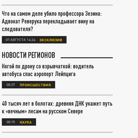
Что на самом деле убило профессора Зезина:
Адвокат Реверука перекладывает вину на
следователя?
07 АВГУСТА 14:24
ЭКСКЛЮЗИВ
НОВОСТИ РЕГИОНОВ
Ногой по дрону со взрывчаткой: водитель
автобуса спас аэропорт Лейпцига
00:27
ПРОИСШЕСТВИЯ
40 тысяч лет в болотах: древняя ДНК укажет путь
к «вечным» лесам на русском Севере
00:15
НАУКА