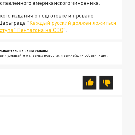
оставленного американского чиновника.
ого издания о подготовке и провале
Царьграда "
Каждый русский должен ложиться
аступа" Пентагона на СВО
".
сывайтесь на наши каналы
ыми узнавайте о главных новостях и важнейших событиях дня.