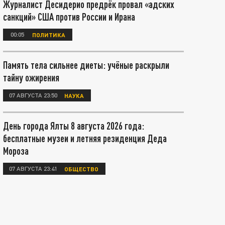
Журналист Десидерио предрёк провал «адских
санкций» США против России и Ирана
00:05
ПОЛИТИКА
Память тела сильнее диеты: учёные раскрыли
тайну ожирения
07 АВГУСТА 23:50
НАУКА
День города Ялты 8 августа 2026 года:
бесплатные музеи и летняя резиденция Деда
Мороза
07 АВГУСТА 23:41
ОБЩЕСТВО