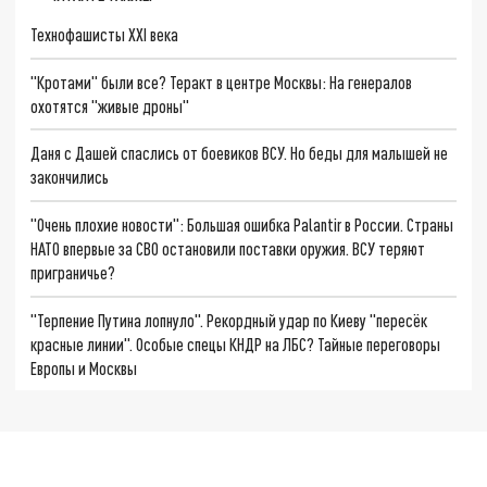
Технофашисты XXI века
"Кротами" были все? Теракт в центре Москвы: На генералов
охотятся "живые дроны"
Даня с Дашей спаслись от боевиков ВСУ. Но беды для малышей не
закончились
"Очень плохие новости": Большая ошибка Palantir в России. Страны
НАТО впервые за СВО остановили поставки оружия. ВСУ теряют
приграничье?
"Терпение Путина лопнуло". Рекордный удар по Киеву "пересёк
красные линии". Особые спецы КНДР на ЛБС? Тайные переговоры
Европы и Москвы