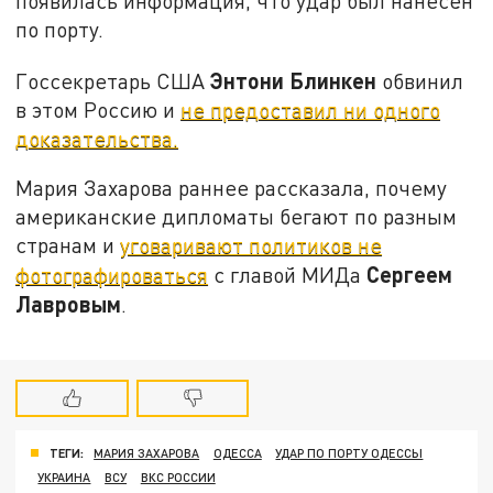
появилась информация, что удар был нанесён
по порту.
Энтони Блинкен
Госсекретарь США
обвинил
в этом Россию и
не предоставил ни одного
доказательства.
Мария Захарова раннее рассказала, почему
американские дипломаты бегают по разным
странам и
уговаривают политиков не
Сергеем
фотографироваться
с главой МИДа
Лавровым
.
ТЕГИ:
МАРИЯ ЗАХАРОВА
ОДЕССА
УДАР ПО ПОРТУ ОДЕССЫ
УКРАИНА
ВСУ
ВКС РОССИИ