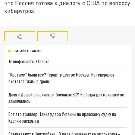
что Россия готова к диалогу с США по вопросу
киберугроз.
ЧИТАЙТЕ ТАКЖЕ:
Технофашисты XXI века
"Кротами" были все? Теракт в центре Москвы: На генералов
охотятся "живые дроны"
Даня с Дашей спаслись от боевиков ВСУ. Но беды для малышей не
закончились
Вот это триллер! Тайна удара Украины по иранскому судну на
Каспии раскрыта
Следы ведут в Центробанк… В деле о хищениях на миллиарды –