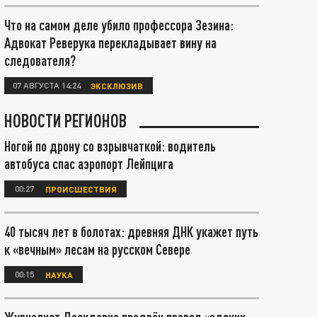
Что на самом деле убило профессора Зезина:
Адвокат Реверука перекладывает вину на
следователя?
07 АВГУСТА 14:24
ЭКСКЛЮЗИВ
НОВОСТИ РЕГИОНОВ
Ногой по дрону со взрывчаткой: водитель
автобуса спас аэропорт Лейпцига
00:27
ПРОИСШЕСТВИЯ
40 тысяч лет в болотах: древняя ДНК укажет путь
к «вечным» лесам на русском Севере
00:15
НАУКА