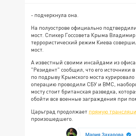
- подчеркнула она.
На полуострове официально подтвердил
мост. Спикер Госсовета Крыма Владимир
террористический режим Киева совершил
мост.
А известный своими инсайдами из офиса
"Резидент" сообщил, что его источники 
по подрыву Крымского моста курировало Г
операцию проводили СБУ и ВМС, наоборо
мосту стоит британская разведка, котор
обойти все военные заграждения при по
Царьград продолжает
прямую трансляц
произошедшего.