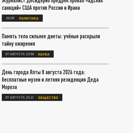
Журналист Десидерио предрёк провал «адских
санкций» США против России и Ирана
00:05
ПОЛИТИКА
Память тела сильнее диеты: учёные раскрыли
тайну ожирения
07 АВГУСТА 23:50
НАУКА
День города Ялты 8 августа 2026 года:
бесплатные музеи и летняя резиденция Деда
Мороза
07 АВГУСТА 23:41
ОБЩЕСТВО