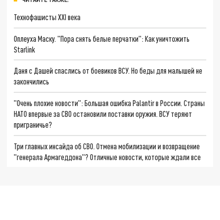
Технофашисты XXI века
Оплеуха Маску. "Пора снять белые перчатки": Как уничтожить
Starlink
Даня с Дашей спаслись от боевиков ВСУ. Но беды для малышей не
закончились
"Очень плохие новости": Большая ошибка Palantir в России. Страны
НАТО впервые за СВО остановили поставки оружия. ВСУ теряют
приграничье?
Три главных инсайда об СВО. Отмена мобилизации и возвращение
"генерала Армагеддона"? Отличные новости, которые ждали все