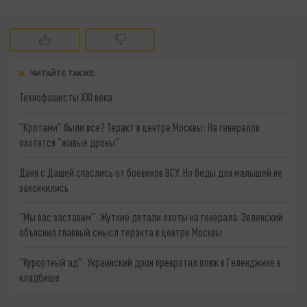
ЧИТАЙТЕ ТАКЖЕ:
Технофашисты XXI века
"Кротами" были все? Теракт в центре Москвы: На генералов
охотятся "живые дроны"
Даня с Дашей спаслись от боевиков ВСУ. Но беды для малышей не
закончились
"Мы вас заставим": Жуткие детали охоты на генерала. Зеленский
объяснил главный смысл теракта в центре Москвы
"Курортный ад": Украинский дрон превратил пляж в Геленджике в
кладбище