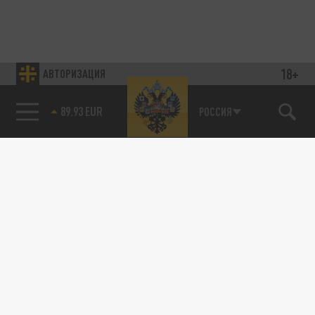
18+
АВТОРИЗАЦИЯ
89.93 EUR
РОССИЯ