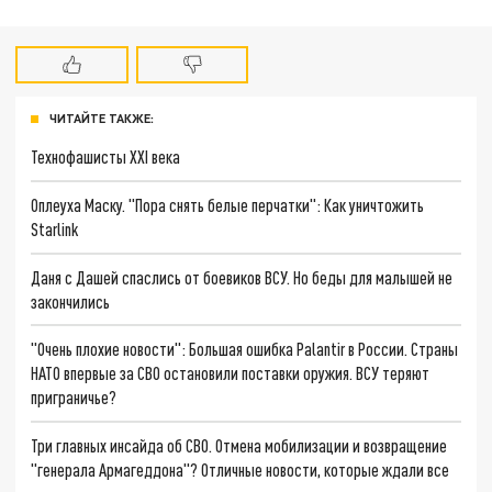
ЧИТАЙТЕ ТАКЖЕ:
Технофашисты XXI века
Оплеуха Маску. "Пора снять белые перчатки": Как уничтожить
Starlink
Даня с Дашей спаслись от боевиков ВСУ. Но беды для малышей не
закончились
"Очень плохие новости": Большая ошибка Palantir в России. Страны
НАТО впервые за СВО остановили поставки оружия. ВСУ теряют
приграничье?
Три главных инсайда об СВО. Отмена мобилизации и возвращение
"генерала Армагеддона"? Отличные новости, которые ждали все