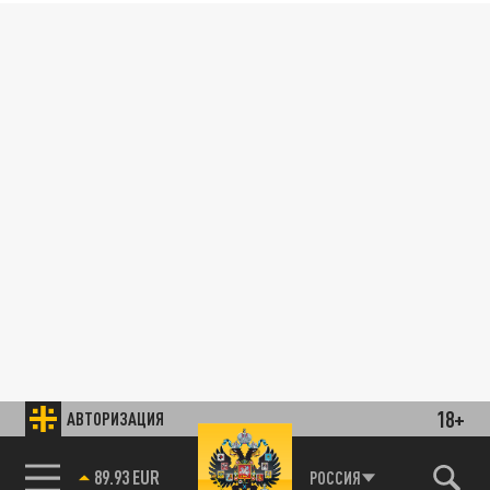
18+
АВТОРИЗАЦИЯ
89.93 EUR
РОССИЯ