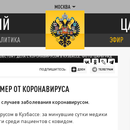
МОСКВА
ИЙ
Ц
АЛИТИКА
ЭФИР
 ОБСТОЯТ ДЕЛА С КОРОНАВИРУСОМ В КУЗБАССЕ. ФОТО: ЦАРЬГРАД
ПОДПИШИТЕСЬ:
 УМЕР ОТ КОРОНАВИРУСА
 случаев заболевания коронавирусом.
русом в Кузбассе: за минувшие сутки медики
ти среди пациентов с ковидом.