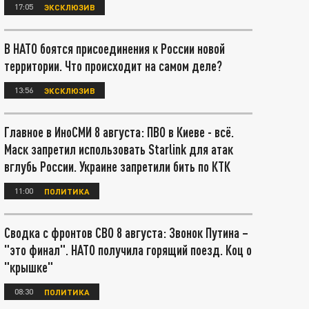
17:05
ЭКСКЛЮЗИВ
В НАТО боятся присоединения к России новой
территории. Что происходит на самом деле?
13:56
ЭКСКЛЮЗИВ
Главное в ИноСМИ 8 августа: ПВО в Киеве - всё.
Маск запретил использовать Starlink для атак
вглубь России. Украине запретили бить по КТК
11:00
ПОЛИТИКА
Сводка с фронтов СВО 8 августа: Звонок Путина –
"это финал". НАТО получила горящий поезд. Коц о
"крышке"
08:30
ПОЛИТИКА