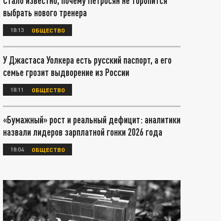
Стало известно, почему Петросян не торопится
выбрать нового тренера
18:13
ОБЩЕСТВО
У Джастаса Уолкера есть русский паспорт, а его
семье грозит выдворение из России
18:11
ОБЩЕСТВО
«Бумажный» рост и реальный дефицит: аналитики
назвали лидеров зарплатной гонки 2026 года
18:04
ОБЩЕСТВО