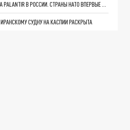
"ОЧЕНЬ ПЛОХИЕ НОВОСТИ": БОЛЬШАЯ ОШИБКА PALANTIR В РОССИИ. СТРАНЫ НАТО ВПЕРВЫЕ ЗА СВО ОСТАНОВИЛИ ПОСТАВКИ ОРУЖИЯ. ВСУ ТЕРЯЮТ ПРИГРАНИЧЬЕ?
О ИРАНСКОМУ СУДНУ НА КАСПИИ РАСКРЫТА