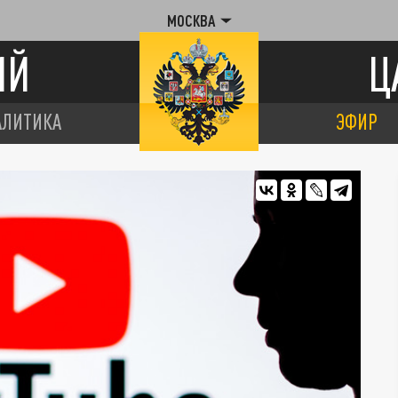
МОСКВА
ИЙ
Ц
АЛИТИКА
ЭФИР