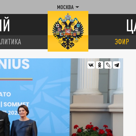
МОСКВА
ИЙ
Ц
АЛИТИКА
ЭФИР