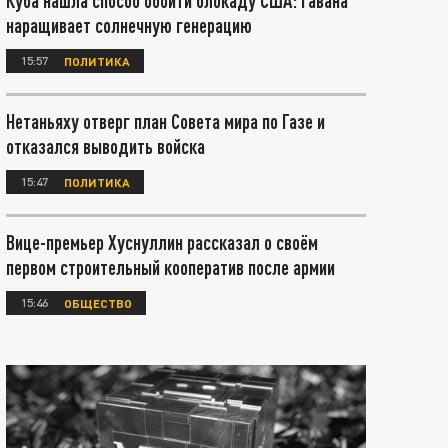
Куба нашла способ обойти блокаду США: Гавана
наращивает солнечную генерацию
15:57
ПОЛИТИКА
Нетаньяху отверг план Совета мира по Газе и
отказался выводить войска
15:47
ПОЛИТИКА
Вице-премьер Хуснуллин рассказал о своём
первом строительный кооператив после армии
15:46
ОБЩЕСТВО