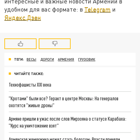
интересные и важные новости Армении в
удобном для вас формате: в
Telegram
и
Яндекс.Дзен
ТЕГИ:
ВЕСЫ
ДОРОГИ
АРМЕНИЯ
ГРУЗОВИК
ЧИТАЙТЕ ТАКЖЕ:
Технофашисты XXI века
"Кротами" были все? Теракт в центре Москвы: На генералов
охотятся "живые дроны"
Армяне пришли в ужас после слов Мирзояна о статусе Карабаха:
"Курс на уничтожение взят"
Армянская жемчужина может стать болотом: Власти приняли