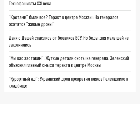
Технофашисты XXI века
"Кротами" были все? Теракт в центре Москвы: На генералов
охотятся "живые дроны"
Даня с Дашей спаслись от боевиков ВСУ. Но беды для малышей не
закончились
"Мы вас заставим": Жуткие детали охоты на генерала. Зеленский
объяснил главный смысл теракта в центре Москвы
"Курортный ад": Украинский дрон превратил пляж в Геленджике в
кладбище