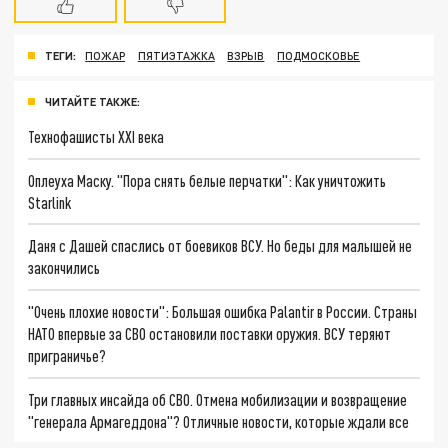
ТЕГИ:
ПОЖАР
ПЯТИЭТАЖКА
ВЗРЫВ
ПОДМОСКОВЬЕ
ЧИТАЙТЕ ТАКЖЕ:
Технофашисты XXI века
Оплеуха Маску. "Пора снять белые перчатки": Как уничтожить
Starlink
Даня с Дашей спаслись от боевиков ВСУ. Но беды для малышей не
закончились
"Очень плохие новости": Большая ошибка Palantir в России. Страны
НАТО впервые за СВО остановили поставки оружия. ВСУ теряют
приграничье?
Три главных инсайда об СВО. Отмена мобилизации и возвращение
"генерала Армагеддона"? Отличные новости, которые ждали все