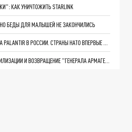
ТКИ": КАК УНИЧТОЖИТЬ STARLINK
. НО БЕДЫ ДЛЯ МАЛЫШЕЙ НЕ ЗАКОНЧИЛИСЬ
"ОЧЕНЬ ПЛОХИЕ НОВОСТИ": БОЛЬШАЯ ОШИБКА PALANTIR В РОССИИ. СТРАНЫ НАТО ВПЕРВЫЕ ЗА СВО ОСТАНОВИЛИ ПОСТАВКИ ОРУЖИЯ. ВСУ ТЕРЯЮТ ПРИГРАНИЧЬЕ?
ТРИ ГЛАВНЫХ ИНСАЙДА ОБ СВО. ОТМЕНА МОБИЛИЗАЦИИ И ВОЗВРАЩЕНИЕ "ГЕНЕРАЛА АРМАГЕДДОНА"? ОТЛИЧНЫЕ НОВОСТИ, КОТОРЫЕ ЖДАЛИ ВСЕ