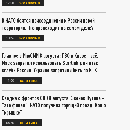
17:05
ЭКСКЛЮЗИВ
В НАТО боятся присоединения к России новой
территории. Что происходит на самом деле?
13:56
ЭКСКЛЮЗИВ
Главное в ИноСМИ 8 августа: ПВО в Киеве - всё.
Маск запретил использовать Starlink для атак
вглубь России. Украине запретили бить по КТК
11:00
ПОЛИТИКА
Сводка с фронтов СВО 8 августа: Звонок Путина –
"это финал". НАТО получила горящий поезд. Коц о
"крышке"
08:30
ПОЛИТИКА