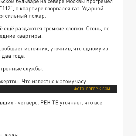
ьском бульваре на севере Москвы прогремел
112", в квартире взорвался газ. Ударной
ся сильный пожар.
сё ещё раздаются громкие хлопки. Огонь, по
седние квартиры.
сообщает источник, уточнив, что одному из
о два года.
стренные службы.
ФОТО: FREEPIK.COM.
вших - четверо. РЕН ТВ уточняет, что все
ть люди.