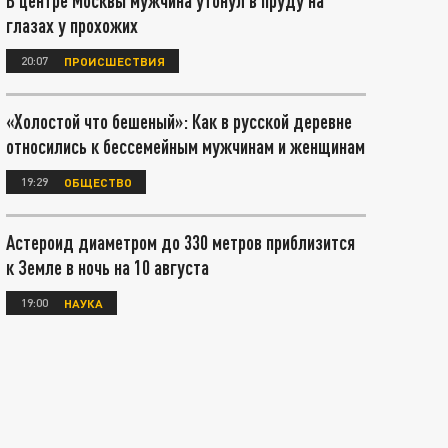
В центре Москвы мужчина утонул в пруду на
глазах у прохожих
20:07
ПРОИСШЕСТВИЯ
«Холостой что бешеный»: Как в русской деревне
относились к бессемейным мужчинам и женщинам
19:29
ОБЩЕСТВО
Астероид диаметром до 330 метров приблизится
к Земле в ночь на 10 августа
19:00
НАУКА