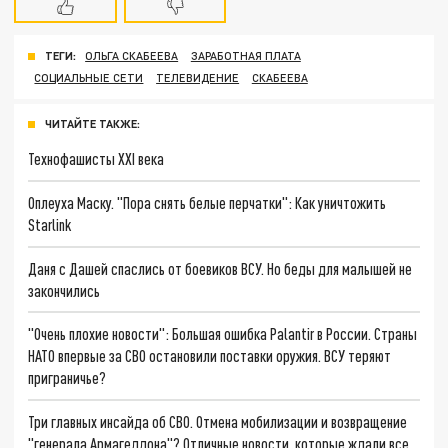
ТЕГИ:
ОЛЬГА СКАБЕЕВА
ЗАРАБОТНАЯ ПЛАТА
СОЦИАЛЬНЫЕ СЕТИ
ТЕЛЕВИДЕНИЕ
СКАБЕЕВА
ЧИТАЙТЕ ТАКЖЕ:
Технофашисты XXI века
Оплеуха Маску. "Пора снять белые перчатки": Как уничтожить
Starlink
Даня с Дашей спаслись от боевиков ВСУ. Но беды для малышей не
закончились
"Очень плохие новости": Большая ошибка Palantir в России. Страны
НАТО впервые за СВО остановили поставки оружия. ВСУ теряют
приграничье?
Три главных инсайда об СВО. Отмена мобилизации и возвращение
"генерала Армагеддона"? Отличные новости, которые ждали все