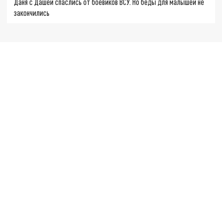
Даня с Дашей спаслись от боевиков ВСУ. Но беды для малышей не
закончились