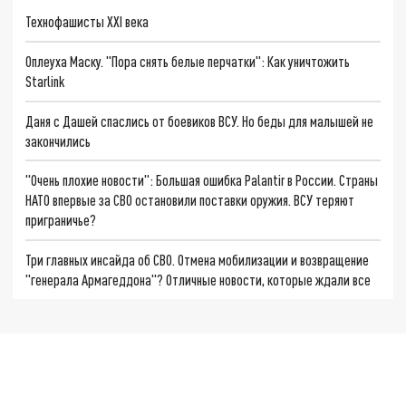
Технофашисты XXI века
Оплеуха Маску. "Пора снять белые перчатки": Как уничтожить
Starlink
Даня с Дашей спаслись от боевиков ВСУ. Но беды для малышей не
закончились
"Очень плохие новости": Большая ошибка Palantir в России. Страны
НАТО впервые за СВО остановили поставки оружия. ВСУ теряют
приграничье?
Три главных инсайда об СВО. Отмена мобилизации и возвращение
"генерала Армагеддона"? Отличные новости, которые ждали все