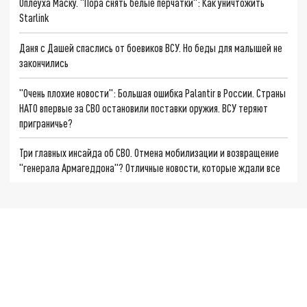
Оплеуха Маску. "Пора снять белые перчатки": Как уничтожить
Starlink
Даня с Дашей спаслись от боевиков ВСУ. Но беды для малышей не
закончились
"Очень плохие новости": Большая ошибка Palantir в России. Страны
НАТО впервые за СВО остановили поставки оружия. ВСУ теряют
приграничье?
Три главных инсайда об СВО. Отмена мобилизации и возвращение
"генерала Армагеддона"? Отличные новости, которые ждали все