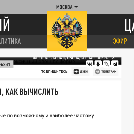
МОСКВА
ИЙ
Ц
АЛИТИКА
ЭФИР
ФОТО: © SHA DATI/XINHUA/GLOBALLOOKPRESS
РЬХИТ
ПОДПИШИТЕСЬ:
Л, КАК ВЫЧИСЛИТЬ
ые по возможному и наиболее частому