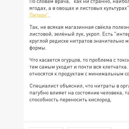
По словам врача, "как ни странно, наиб
ягодах, а в овощах и листовых культурах
Питеру"
.
Так, не всякая магазинная свёкла полезна
листовой, зелёный лук, укроп. Есть "инт
круглой редиске нитратов значительно м
формы.
Что касается огурцов, то проблема с ток
тем самым уходит и почти вся клетчатка.
относятся к продуктам с минимальным с
Специалист объяснил, что нитраты в ор
пагубно влияет на состояние человека, т
способность переносить кислород.