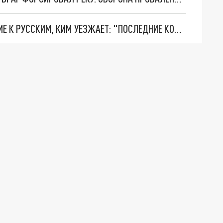
РАЗГРОМ WILDBERRIES И ЦИНИЧНОЕ ОБРАЩЕНИЕ К РУССКИМ, КИМ УЕЗЖАЕТ: "ПОСЛЕДНИЕ КОПЕЙКИ" ЗАБЕРУТ БРИТАНЦЫ?