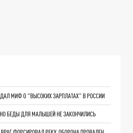
ОЗДАЛ МИФ О "ВЫСОКИХ ЗАРПЛАТАХ" В РОССИИ
. НО БЕДЫ ДЛЯ МАЛЫШЕЙ НЕ ЗАКОНЧИЛИСЬ
НОВОСТИ СИЛЬНО ХУЖЕ, ЧЕМ ДОКЛАДЫВАЛИ. ВРАГ ФОРСИРОВАЛ РЕКУ. ОБОРОНА ПРОВАЛЕНА. КТО ПО ГЛУПОСТИ СПАЛИЛ ПОЗИЦИИ ВС РОССИИ НА ВАЖНЕЙШЕМ ФРОНТЕ?