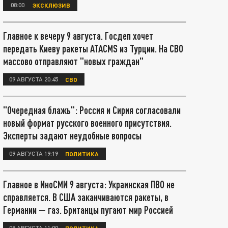
08:00
ЭКСКЛЮЗИВ
Главное к вечеру 9 августа. Госдеп хочет
передать Киеву ракеты ATACMS из Турции. На СВО
массово отправляют "новых граждан"
09 АВГУСТА 20:45
СВО
"Очередная блажь": Россия и Сирия согласовали
новый формат русского военного присутствия.
Эксперты задают неудобные вопросы
09 АВГУСТА 19:19
ПОЛИТИКА
Главное в ИноСМИ 9 августа: Украинская ПВО не
справляется. В США заканчиваются ракеты, в
Германии — газ. Британцы пугают мир Россией
09 АВГУСТА 11:00
ПОЛИТИКА