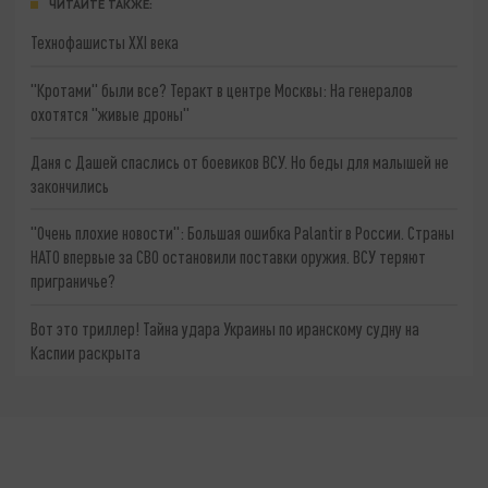
ЧИТАЙТЕ ТАКЖЕ:
Технофашисты XXI века
"Кротами" были все? Теракт в центре Москвы: На генералов
охотятся "живые дроны"
Даня с Дашей спаслись от боевиков ВСУ. Но беды для малышей не
закончились
"Очень плохие новости": Большая ошибка Palantir в России. Страны
НАТО впервые за СВО остановили поставки оружия. ВСУ теряют
приграничье?
Вот это триллер! Тайна удара Украины по иранскому судну на
Каспии раскрыта