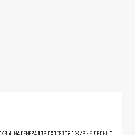
ОСКВЫ: НА ГЕНЕРАЛОВ ОХОТЯТСЯ "ЖИВЫЕ ДРОНЫ"