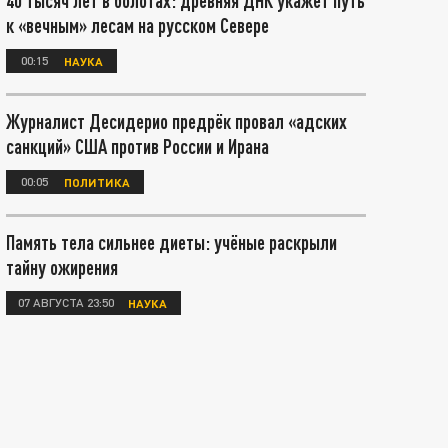
40 тысяч лет в болотах: древняя ДНК укажет путь
к «вечным» лесам на русском Севере
00:15
НАУКА
Журналист Десидерио предрёк провал «адских
санкций» США против России и Ирана
00:05
ПОЛИТИКА
Память тела сильнее диеты: учёные раскрыли
тайну ожирения
07 АВГУСТА 23:50
НАУКА