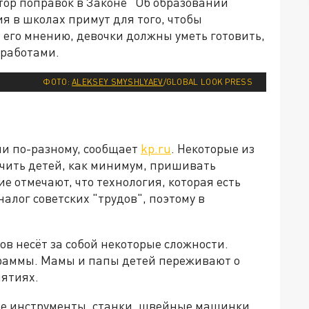
ор поправок в Законе "Об образовании"
я в школах примут для того, чтобы
о его мнению, девочки должны уметь готовить,
 работами.
ФОТО:
ALEKSEY SMYSHLYAEV
/GLOBAL LOOK PRESS
ии по-разному, сообщает
kp.ru
. Некоторые из
аучить детей, как минимум, пришивать
ие отмечают, что технология, которая есть
налог советских "трудов", поэтому в
ов несёт за собой некоторые сложности.
граммы. Мамы и папы детей переживают о
нятиях.
ые инструменты, станки, швейные машинки,