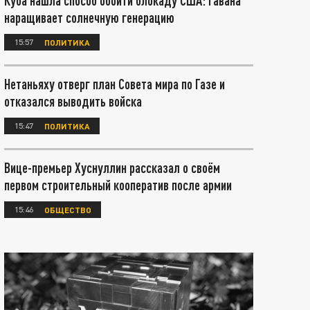
Куба нашла способ обойти блокаду США: Гавана
наращивает солнечную генерацию
15:57
ПОЛИТИКА
Нетаньяху отверг план Совета мира по Газе и
отказался выводить войска
15:47
ПОЛИТИКА
Вице-премьер Хуснуллин рассказал о своём
первом строительный кооператив после армии
15:46
ОБЩЕСТВО