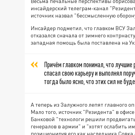
Весьма печальные перспективы обрисова
инсайдерский телеграм-канал "Резиден
источник назвал "бессмысленную оборону
Инсайдер подметил, что главком ВСУ За
отказался сначала от зимнего контрнасту
западная помощь была поставлена на Ук
Причём главком понимал, что лучшие 
спасал свою карьеру и выполнял поруч
тогда было ясно, что этих сил не буде
А теперь из Залужного лепят главного о
Мало того, источник "Резидента" в офис
Банковой "технологи решили продвигат
генералов в армии" и "хотят ослабить и
позиционируя его как наследника Совка