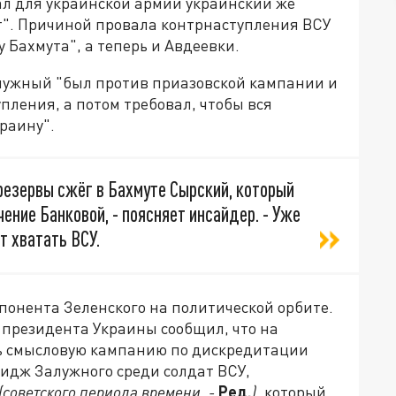
л для украинской армии украинский же
т". Причиной провала контрнаступления ВСУ
 Бахмута", а теперь и Авдеевки.
лужный "был против приазовской кампании и
пления, а потом требовал, чтобы вся
раину".
резервы сжёг в Бахмуте Сырский, который
ение Банковой, - поясняет инсайдер. - Уже
т хватать ВСУ.
ппонента Зеленского на политической орбите.
е президента Украины сообщил, что на
ь смысловую кампанию по дискредитации
мидж Залужного среди солдат ВСУ,
(советского периода времени. -
Ред.
)
, который