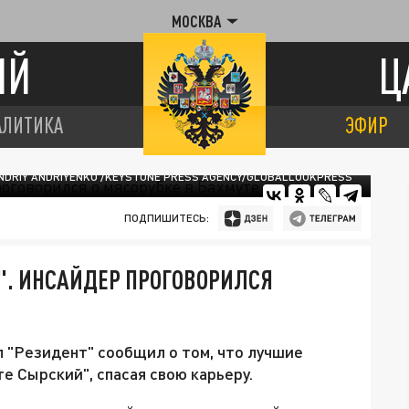
МОСКВА
ИЙ
Ц
АЛИТИКА
ЭФИР
NDRIY ANDRIYENKO /KEYSTONE PRESS AGENCY/GLOBALLOOKPRESS
ПОДПИШИТЕСЬ:
". ИНСАЙДЕР ПРОГОВОРИЛСЯ
 "Резидент" сообщил о том, что лучшие
е Сырский", спасая свою карьеру.