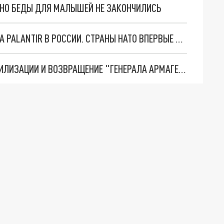
. НО БЕДЫ ДЛЯ МАЛЫШЕЙ НЕ ЗАКОНЧИЛИСЬ
"ОЧЕНЬ ПЛОХИЕ НОВОСТИ": БОЛЬШАЯ ОШИБКА PALANTIR В РОССИИ. СТРАНЫ НАТО ВПЕРВЫЕ ЗА СВО ОСТАНОВИЛИ ПОСТАВКИ ОРУЖИЯ. ВСУ ТЕРЯЮТ ПРИГРАНИЧЬЕ?
ТРИ ГЛАВНЫХ ИНСАЙДА ОБ СВО. ОТМЕНА МОБИЛИЗАЦИИ И ВОЗВРАЩЕНИЕ "ГЕНЕРАЛА АРМАГЕДДОНА"? ОТЛИЧНЫЕ НОВОСТИ, КОТОРЫЕ ЖДАЛИ ВСЕ