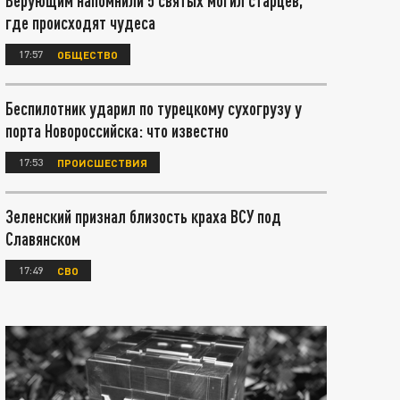
Верующим напомнили 5 святых могил старцев,
где происходят чудеса
17:57
ОБЩЕСТВО
Беспилотник ударил по турецкому сухогрузу у
порта Новороссийска: что известно
17:53
ПРОИСШЕСТВИЯ
Зеленский признал близость краха ВСУ под
Славянском
17:49
СВО