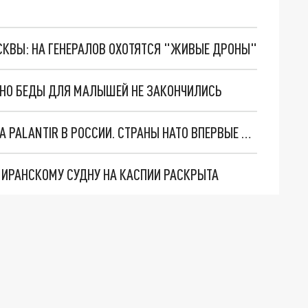
ОСКВЫ: НА ГЕНЕРАЛОВ ОХОТЯТСЯ "ЖИВЫЕ ДРОНЫ"
. НО БЕДЫ ДЛЯ МАЛЫШЕЙ НЕ ЗАКОНЧИЛИСЬ
"ОЧЕНЬ ПЛОХИЕ НОВОСТИ": БОЛЬШАЯ ОШИБКА PALANTIR В РОССИИ. СТРАНЫ НАТО ВПЕРВЫЕ ЗА СВО ОСТАНОВИЛИ ПОСТАВКИ ОРУЖИЯ. ВСУ ТЕРЯЮТ ПРИГРАНИЧЬЕ?
О ИРАНСКОМУ СУДНУ НА КАСПИИ РАСКРЫТА