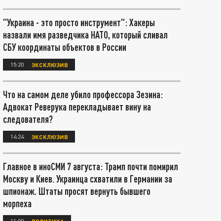
"Украина - это просто инструмент": Хакеры
назвали имя разведчика НАТО, который сливал
СБУ координаты объектов в России
15:20
ЭКСКЛЮЗИВ
Что на самом деле убило профессора Зезина:
Адвокат Реверука перекладывает вину на
следователя?
14:24
ЭКСКЛЮЗИВ
Главное в иноСМИ 7 августа: Трамп почти помирил
Москву и Киев. Украинца схватили в Германии за
шпионаж. Штаты просят вернуть бывшего
морпеха
11:00
ПОЛИТИКА