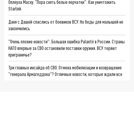
Оплеуха Маску. "Пора снять белые перчатки": Как уничтожить
Starlink
Даня с Дашей спаслись от боевиков ВСУ. Но беды для малышей не
закончились
"Очень плохие новости": Большая ошибка Palantir в России. Страны
НАТО впервые за СВО остановили поставки оружия. ВСУ теряют
приграничье?
Три главных инсайда об СВО. Отмена мобилизации и возвращение
"генерала Армагеддона"? Отличные новости, которые ждали все