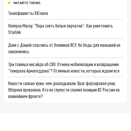
ЧИТАЙТЕ ТАКЖЕ:
Технофашисты XXI века
Оплеуха Маску. "Пора снять белые перчатки": Как уничтожить
Starlink
Даня с Дашей спаслись от боевиков ВСУ. Но беды для малышей не
закончились
Три главных инсайда об СВО. Отмена мобилизации и возвращение
"генерала Армагеддона"? Отличные новости, которые ждали все
Новости сильно хуже, чем докладывали. Враг форсировал реку.
Оборона провалена. Кто по глупости спалил позиции ВС России на
важнейшем фронте?