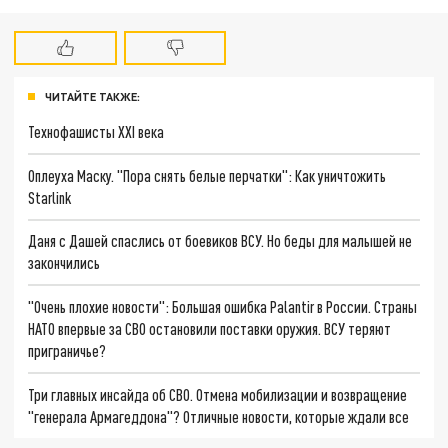
ЧИТАЙТЕ ТАКЖЕ:
Технофашисты XXI века
Оплеуха Маску. "Пора снять белые перчатки": Как уничтожить
Starlink
Даня с Дашей спаслись от боевиков ВСУ. Но беды для малышей не
закончились
"Очень плохие новости": Большая ошибка Palantir в России. Страны
НАТО впервые за СВО остановили поставки оружия. ВСУ теряют
приграничье?
Три главных инсайда об СВО. Отмена мобилизации и возвращение
"генерала Армагеддона"? Отличные новости, которые ждали все