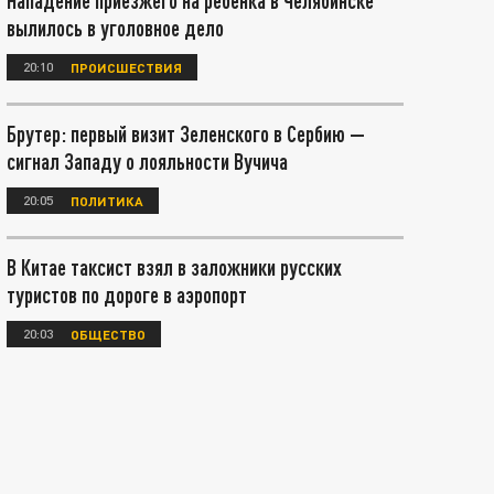
Нападение приезжего на ребенка в Челябинске
вылилось в уголовное дело
20:10
ПРОИСШЕСТВИЯ
Брутер: первый визит Зеленского в Сербию —
сигнал Западу о лояльности Вучича
20:05
ПОЛИТИКА
В Китае таксист взял в заложники русских
туристов по дороге в аэропорт
20:03
ОБЩЕСТВО