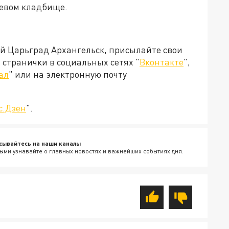
ьевом кладбище.
ей Царьград Архангельск, присылайте свои
странички в социальных сетях "
Вконтакте
",
ал
" или на электронную почту
с.Дзен
".
сывайтесь на наши каналы
ыми узнавайте о главных новостях и важнейших событиях дня.