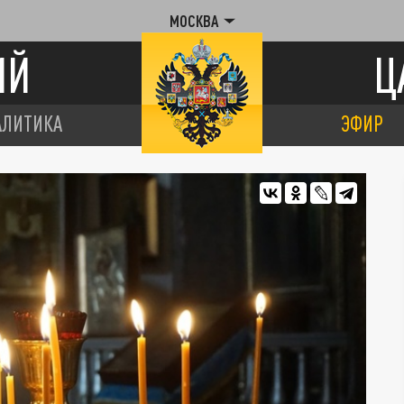
МОСКВА
ИЙ
Ц
АЛИТИКА
ЭФИР