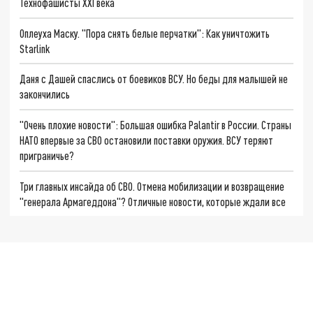
Технофашисты XXI века
Оплеуха Маску. "Пора снять белые перчатки": Как уничтожить
Starlink
Даня с Дашей спаслись от боевиков ВСУ. Но беды для малышей не
закончились
"Очень плохие новости": Большая ошибка Palantir в России. Страны
НАТО впервые за СВО остановили поставки оружия. ВСУ теряют
приграничье?
Три главных инсайда об СВО. Отмена мобилизации и возвращение
"генерала Армагеддона"? Отличные новости, которые ждали все