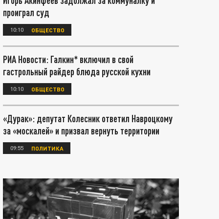
Игорь Акинфеев задолжал за коммуналку и
проиграл суд
10:10
ОБЩЕСТВО
РИА Новости: Галкин* включил в свой
гастрольный райдер блюда русской кухни
10:10
ОБЩЕСТВО
«Дурак»: депутат Колесник ответил Навроцкому
за «москалей» и призвал вернуть территории
09:55
ПОЛИТИКА