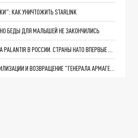
ТКИ": КАК УНИЧТОЖИТЬ STARLINK
. НО БЕДЫ ДЛЯ МАЛЫШЕЙ НЕ ЗАКОНЧИЛИСЬ
"ОЧЕНЬ ПЛОХИЕ НОВОСТИ": БОЛЬШАЯ ОШИБКА PALANTIR В РОССИИ. СТРАНЫ НАТО ВПЕРВЫЕ ЗА СВО ОСТАНОВИЛИ ПОСТАВКИ ОРУЖИЯ. ВСУ ТЕРЯЮТ ПРИГРАНИЧЬЕ?
ТРИ ГЛАВНЫХ ИНСАЙДА ОБ СВО. ОТМЕНА МОБИЛИЗАЦИИ И ВОЗВРАЩЕНИЕ "ГЕНЕРАЛА АРМАГЕДДОНА"? ОТЛИЧНЫЕ НОВОСТИ, КОТОРЫЕ ЖДАЛИ ВСЕ