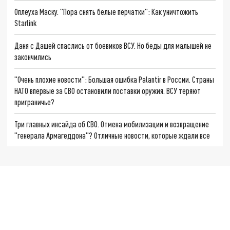
Оплеуха Маску. "Пора снять белые перчатки": Как уничтожить
Starlink
Даня с Дашей спаслись от боевиков ВСУ. Но беды для малышей не
закончились
"Очень плохие новости": Большая ошибка Palantir в России. Страны
НАТО впервые за СВО остановили поставки оружия. ВСУ теряют
приграничье?
Три главных инсайда об СВО. Отмена мобилизации и возвращение
"генерала Армагеддона"? Отличные новости, которые ждали все