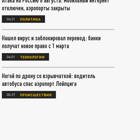
Атака на Россию 8 августа: мобильный интернет
отключен, аэропорты закрыты
04:21
ПОЛИТИКА
Нашел вирус и заблокировал перевод: банки
получат новое право с 1 марта
04:01
ТЕХНОЛОГИИ
Ногой по дрону со взрывчаткой: водитель
автобуса спас аэропорт Лейпцига
00:27
ПРОИСШЕСТВИЯ