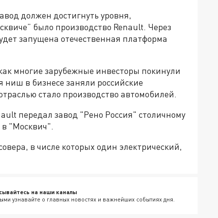
завод должен достигнуть уровня,
сквиче” было производство Renault. Через
будет запущена отечественная платформа
 как многие зарубежные инвесторы покинули
я ниш в бизнесе заняли российские
траслью стало производство автомобилей.
ault передал завод "Рено Россия" столичному
 в "Москвич".
совера, в числе которых один электрический,
сывайтесь на наши каналы
ыми узнавайте о главных новостях и важнейших событиях дня.