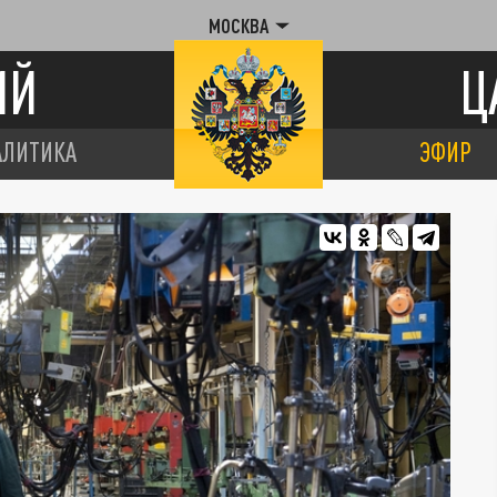
МОСКВА
ИЙ
Ц
АЛИТИКА
ЭФИР