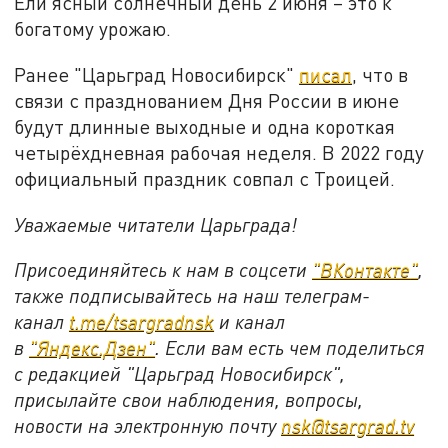
Ели ясный солнечный день 2 июня – это к
богатому урожаю.
Ранее "Царьград Новосибирск"
писал
, что в
связи с празднованием Дня России в июне
будут длинные выходные и одна короткая
четырёхдневная рабочая неделя. В 2022 году
официальный праздник совпал с Троицей.
Уважаемые читатели Царьграда!
Присоединяйтесь к нам в соцсети
"
ВКонтакте
"
,
также подписывайтесь на наш телеграм-
канал
t.me/tsargradnsk
и канал
в
"
Яндекс.Дзен
"
. Если вам есть чем поделиться
с редакцией "Царьград Новосибирск",
присылайте свои наблюдения, вопросы,
новости на электронную почту
nsk@tsargrad.tv