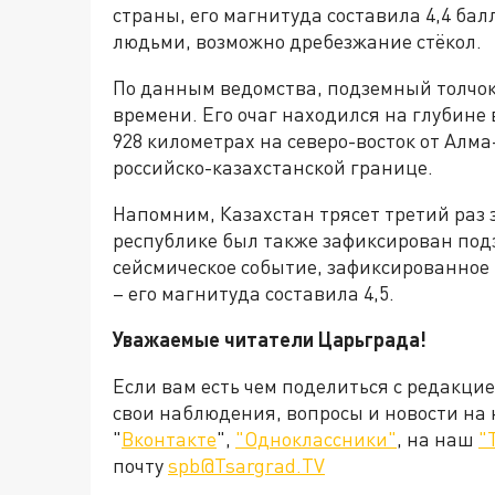
страны, его магнитуда составила 4,4 ба
людьми, возможно дребезжание стёкол.
По данным ведомства, подземный толчок 
времени. Его очаг находился на глубине
928 километрах на северо-восток от Алм
российско-казахстанской границе.
Напомним, Казахстан трясет третий раз з
республике был также зафиксирован подз
сейсмическое событие, зафиксированное
– его магнитуда составила 4,5.
Уважаемые читатели Царьграда!
Если вам есть чем поделиться с редакци
свои наблюдения, вопросы и новости на
"
Вконтакте
",
"Одноклассники"
, на наш
"
почту
spb@Tsargrad.TV