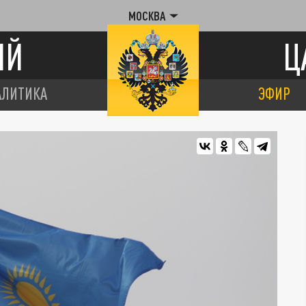
МОСКВА
ИЙ
Ц
АЛИТИКА
ЭФИР