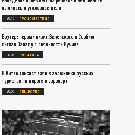
Нападение приезжего на ребенка в Челябинске
вылилось в уголовное дело
20:10
ПРОИСШЕСТВИЯ
Брутер: первый визит Зеленского в Сербию —
сигнал Западу о лояльности Вучича
20:05
ПОЛИТИКА
В Китае таксист взял в заложники русских
туристов по дороге в аэропорт
20:03
ОБЩЕСТВО